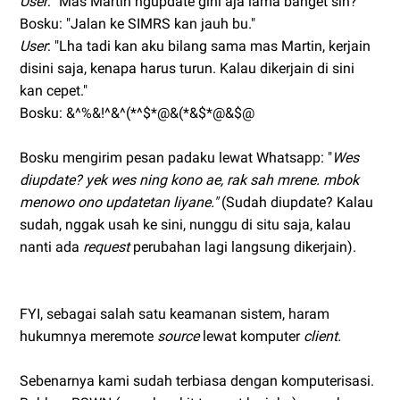
User
: "Mas Martin ngupdate gini aja lama banget sih?"
Bosku: "Jalan ke SIMRS kan jauh bu."
User
: "Lha tadi kan aku bilang sama mas Martin, kerjain
disini saja, kenapa harus turun. Kalau dikerjain di sini
kan cepet."
Bosku: &^%&!^&^(*^$*@&(*&$*@&$@
Bosku mengirim pesan padaku lewat Whatsapp: "
Wes
diupdate? yek wes ning kono ae, rak sah mrene. mbok
menowo ono updatetan liyane."
(Sudah diupdate? Kalau
sudah, nggak usah ke sini, nunggu di situ saja, kalau
nanti ada
request
perubahan lagi langsung dikerjain).
FYI, sebagai salah satu keamanan sistem, haram
hukumnya meremote
source
lewat komputer
client.
Sebenarnya kami sudah terbiasa dengan komputerisasi.