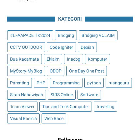
KATEGORI
#LFAAPADETIK2024
Bridging
Bridging VCLAIM
CCTV OUTDOOR
Code Igniter
Debian
Dua Kacamata
Eklaim
Inacbg
Komputer
MyStory-MyBlog
ODOP
One Day One Post
Parenting
PHP
Programming
python
ruangguru
Sirah Nabawiyah
SIRS Online
Software
Team Viewer
Tips and Trick Computer
travelling
Visual Basic 6
Web Base
Followers