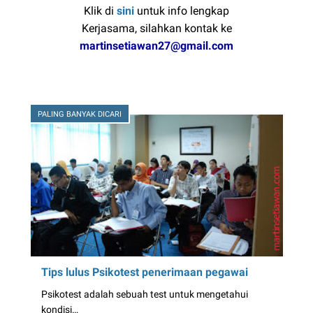
Klik di
sini
untuk info lengkap
Kerjasama, silahkan kontak ke
martinsetiawan27@gmail.com
PALING BANYAK DICARI
Tips lulus Psikotest penerimaan pegawai
Psikotest adalah sebuah test untuk mengetahui
kondisi…