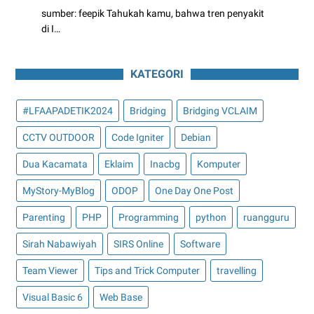
sumber: feepik Tahukah kamu, bahwa tren penyakit
di I…
KATEGORI
#LFAAPADETIK2024
Bridging
Bridging VCLAIM
CCTV OUTDOOR
Code Igniter
Debian
Dua Kacamata
Eklaim
Inacbg
Komputer
MyStory-MyBlog
ODOP
One Day One Post
Parenting
PHP
Programming
python
ruangguru
Sirah Nabawiyah
SIRS Online
Software
Team Viewer
Tips and Trick Computer
travelling
Visual Basic 6
Web Base