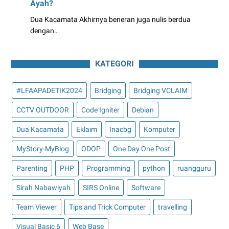
Ayah?
Dua Kacamata Akhirnya beneran juga nulis berdua
dengan…
KATEGORI
#LFAAPADETIK2024
Bridging
Bridging VCLAIM
CCTV OUTDOOR
Code Igniter
Debian
Dua Kacamata
Eklaim
Inacbg
Komputer
MyStory-MyBlog
ODOP
One Day One Post
Parenting
PHP
Programming
python
ruangguru
Sirah Nabawiyah
SIRS Online
Software
Team Viewer
Tips and Trick Computer
travelling
Visual Basic 6
Web Base